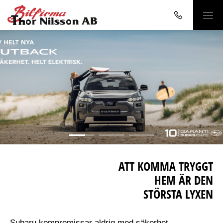
1
2
3
ATT KOMMA TRYGGT
HEM ÄR DEN
STÖRSTA LYXEN
Subaru kompromissar aldrig med säkerhet,