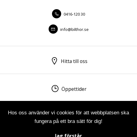
0416-120 30
info@bilthor.se
Hitta till oss
Öppettider
Hos oss använder vi cookies för att webbplatsen ska
Visa sitemap
Personuppgiftspolicy
fungera på ett bra sätt för dig!
© 2026 Bilfirma Thor Nilsson AB. All rights reserved.
Jag förstår