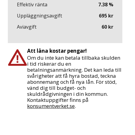
Effektiv ränta
7.38
%
Uppläggningsavgift
695
kr
Aviavgift
60
kr
Att låna kostar pengar!
Om du inte kan betala tillbaka skulden
i tid riskerar du en
betalningsanmärkning. Det kan leda till
svårigheter att få hyra bostad, teckna
abonnemang och få nya lån. För stöd,
vänd dig till budget- och
skuldrådgivningen i din kommun.
Kontaktuppgifter finns på
konsumentverket.se
.