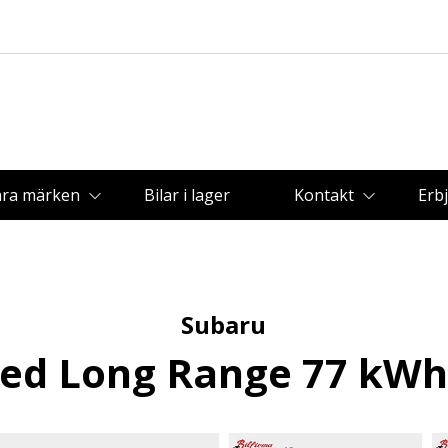
åra märken
Bilar i lager
Kontakt
Erb
Subaru
ed Long Range 77 kWh /