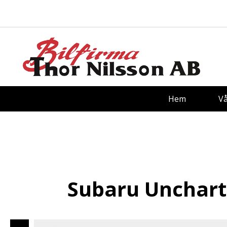
Hem
V
Subaru Unchart