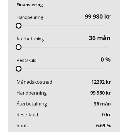
Finansiering
99 980
kr
Handpenning
36
mån
Återbetalning
0
%
Restskuld
Månadskostnad
12292
kr
Handpenning
99 980
kr
Återbetalning
36
mån
Restskuld
0
kr
Ränta
6.69
%