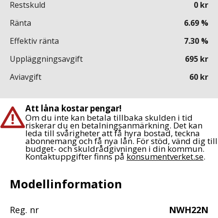
Restskuld
0
kr
Ränta
6.69
%
Effektiv ränta
7.30
%
Uppläggningsavgift
695
kr
Aviavgift
60
kr
Att låna kostar pengar!
Om du inte kan betala tillbaka skulden i tid
riskerar du en betalningsanmärkning. Det kan
leda till svårigheter att få hyra bostad, teckna
abonnemang och få nya lån. För stöd, vänd dig till
budget- och skuldrådgivningen i din kommun.
Kontaktuppgifter finns på
konsumentverket.se
.
Modellinformation
Reg. nr
NWH22N